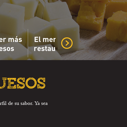
er más
El menú del
El plato d
esos
restaurante
queso mode
QUESOS
il de su sabor. Ya sea