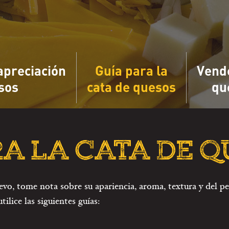
apreciación
Guía para la
Vend
sos
cata de quesos
qu
RA LA CATA DE 
o, tome nota sobre su apariencia, aroma, textura y del perf
ilice las siguientes guías: