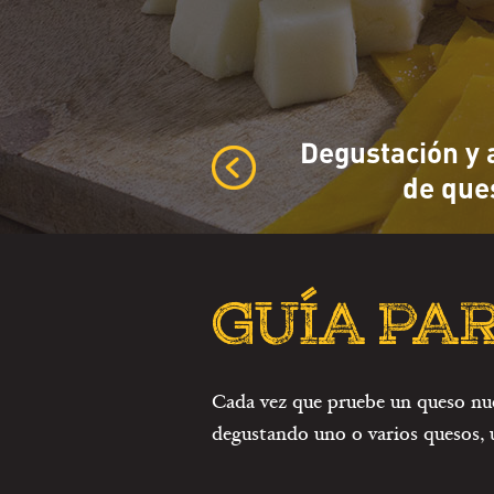
Degustación y 
de que
GUÍA PA
Cada vez que pruebe un queso nuev
degustando uno o varios quesos, ut