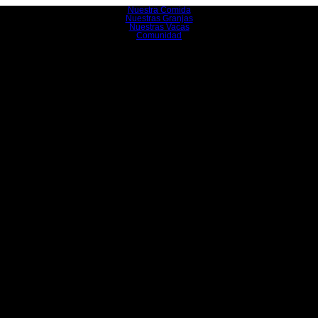
Nuestra Comida
Nuestras Granjas
 loaded, either because the server or network failed or because the f
Nuestras Vacas
Comunidad