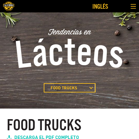
INGLÉS
Tendencias en
Lácteos
FOOD TRUCKS
HAMBURGUESAS
GELATO
QUESOS ÉTNICOS
FOOD TRUCKS
DESAYUNO
PAN PLANO
FAST-CASUAL PIZZA
DESCARGA EL PDF COMPLETO