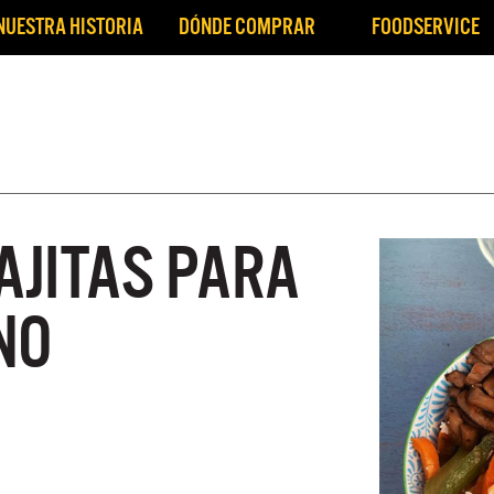
NUESTRA HISTORIA
DÓNDE COMPRAR
FOODSERVICE
omida
Nuestras Granjas
Nuestras Vacas
C
AJITAS PARA
NO