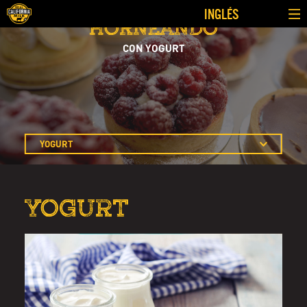
INGLÉS
HORNEANDO
CON YOGURT
YOGURT
MANTEQUILLA
CREMA
YOGURT
LECHE
CREMA AGRIA